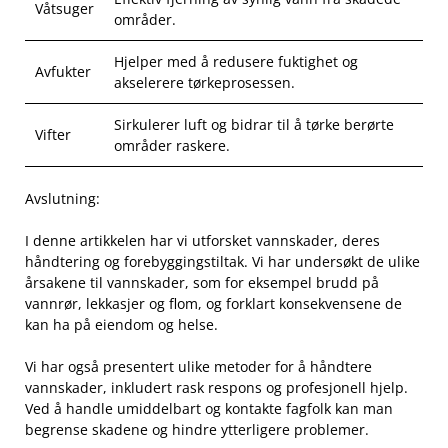
Våtsuger
områder.
Hjelper med​ å redusere fuktighet og⁣
Avfukter
akselerere⁢ tørkeprosessen.
Sirkulerer luft og bidrar til‌ å tørke berørte
Vifter
områder⁢ raskere.
Avslutning:
I denne artikkelen har vi utforsket vannskader, deres
håndtering og forebyggingstiltak. Vi ⁣har⁢ undersøkt de ulike
årsakene til vannskader, som for eksempel ⁢brudd på
vannrør, lekkasjer og flom, og‍ forklart konsekvensene de
kan ha ⁣på eiendom og helse.
Vi har også presentert ulike metoder for å håndtere
vannskader, inkludert rask respons‍ og profesjonell hjelp.
Ved å handle umiddelbart og kontakte fagfolk ‌kan man
begrense skadene⁢ og hindre ytterligere problemer.