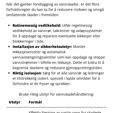
Når‌ det gjelder⁤ forebygging av vannskader, ​er det flere
forholdsregler du kan ta ‍for å⁤ redusere risikoen og unngå
omfattende skader i fremtiden:
Rutinemessig vedlikehold:
Utfør regelmessig⁤
vedlikehold av vannrør, takrenner‍ og avløpssystemer​
for å oppdage og reparere eventuelle lekkasjer eller
blokkeringer i​ tide.
Installasjon av sikkerhetsutstyr:
Monter
lekkasjesensorer og automatisk‌
vannavstengningsventiler som kan oppdage og stoppe
vannstrømmer i tilfelle en lekkasje. Dette vil bidra⁣ til å
begrense skadene og redusere gjenopprettingstiden.
Riktig ⁢isolasjon:
Sørg for at alle vannrør og ledninger
er⁤ tilstrekkelig ⁣isolert, spesielt i⁢ kalde områder for⁢ å
forhindre⁢ at de fryser⁣ og⁤ sprekker.
Bruke riktig utstyr⁢ for vannskadehåndtering:
Utstyr
Formål
Effektiv fjerning av synlig vann fra skadede