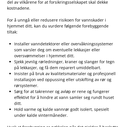
del ⁢av vilkårene for at forsikringsselskapet ‍skal dekke
kostnadene.
For å unngå⁢ eller⁢ redusere risikoen for vannskader i
hjemmet ditt, kan‌ du vurdere følgende forebyggende
tiltak:
Installer ⁤vanndetektorer eller overvåkningssystemer
som varsler deg om eventuelle lekkasjer eller
oversvømmelser i hjemmet ditt.
Sjekk jevnlig rørledninger, kraner‍ og slanger for ⁢tegn
på ‍lekkasjer, og⁢ få⁣ dem⁤ reparert umiddelbart.
Insister⁣ på bruk av kvalitetsmaterialer og profesjonell
installasjon ved ‌oppussing eller ​utskifting⁢ av rør ‌og
⁢rørsystemer.
Sørg for ⁣at takrenner og avløp er ‌rene ‍og fungerer
effektivt for å hindre at vann samler seg⁢ rundt ‍huset⁢
ditt.
Hold varme og kalde⁢ vannrør godt ⁢isolert, spesielt
under ⁤kalde vintermåneder.