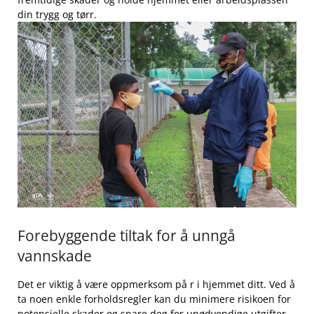
din trygg og tørr.
Forebyggende tiltak for å ​unngå
vannskade
Det er viktig å være oppmerksom på r⁣ i hjemmet ditt.​ Ved å
ta noen enkle forholdsregler kan du ⁢minimere risikoen⁢ for
potensielle‌ skader ⁣og spare deg for unødvendige utgifter