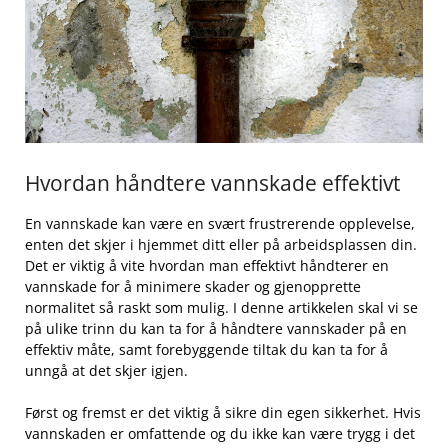
Hvordan håndtere vannskade effektivt
En vannskade kan være ​en⁤ svært frustrerende ⁣opplevelse,
enten det skjer ⁣i hjemmet ditt eller på arbeidsplassen din.
Det er ‌viktig⁤ å ​vite hvordan man effektivt håndterer en
vannskade⁤ for å minimere skader og gjenopprette
normalitet så raskt⁣ som mulig. I denne artikkelen skal vi se‍
på ulike ‍trinn du kan ta⁢ for å håndtere vannskader på ‍en⁢
effektiv måte, samt⁣ forebyggende ​tiltak du kan ta for ​å
unngå at det skjer igjen.
Først og fremst er det viktig å sikre din egen sikkerhet. Hvis​
vannskaden‍ er omfattende ​og du ikke ‍kan være trygg i det