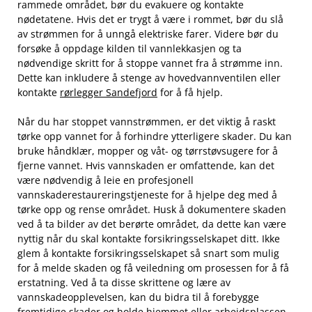
rammede området,⁤ bør ⁣du evakuere og kontakte
nødetatene. Hvis ⁤det er trygt å være ‌i rommet, bør du slå
av strømmen for å ⁢unngå elektriske‌ farer. Videre bør du
forsøke å oppdage kilden til vannlekkasjen og ta
nødvendige skritt for ⁢å stoppe vannet fra å strømme inn.⁢
Dette⁣ kan inkludere å stenge av hovedvannventilen ⁢eller
kontakte
rørlegger Sandefjord
for å få hjelp.
Når du har stoppet vannstrømmen, er det⁣ viktig å raskt
tørke‍ opp vannet‌ for å forhindre ytterligere​ skader. Du kan
‍bruke håndklær, ‌mopper og våt- og‌ tørrstøvsugere for å
fjerne vannet. Hvis ⁤vannskaden ​er omfattende, kan det
være nødvendig å leie en ​profesjonell
‍vannskaderestaureringstjeneste ‌for​ å hjelpe ‍deg med å
tørke opp og rense området. Husk å⁤ dokumentere skaden‌
ved⁢ å ta bilder av det berørte området, da‍ dette kan være
nyttig​ når du skal kontakte forsikringsselskapet ditt. Ikke
glem å⁢ kontakte forsikringsselskapet så snart som mulig
for å melde⁣ skaden og få veiledning om prosessen for⁢ å få
erstatning. ‍Ved å‍ ta disse‍ skrittene⁣ og lære av‍
vannskadeopplevelsen, kan ​du bidra ​til å forebygge
fremtidige skader og ‍holde hjemmet eller⁣ arbeidsplassen