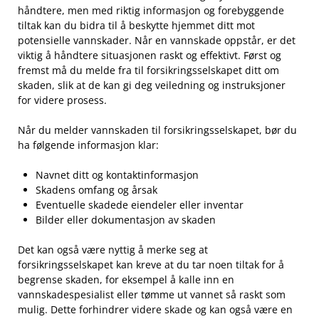
⁢håndtere, men‍ med riktig ‍informasjon og forebyggende
tiltak kan du bidra til å beskytte hjemmet ditt mot‌
potensielle vannskader.‌ Når en⁤ vannskade oppstår, er det
viktig å håndtere situasjonen raskt og​ effektivt.‌ Først og
fremst må du⁢ melde ‌fra til forsikringsselskapet ditt om
skaden, slik at de kan ‌gi⁤ deg veiledning og instruksjoner
for videre prosess.
Når ‍du melder vannskaden til forsikringsselskapet, bør du‍
ha følgende informasjon klar:
Navnet ditt og kontaktinformasjon
Skadens omfang og årsak
Eventuelle skadede eiendeler eller inventar
Bilder eller dokumentasjon av skaden
Det kan også være⁢ nyttig å‍ merke seg ⁤at
forsikringsselskapet kan kreve ​at du tar noen tiltak ‍for ⁣å
begrense⁢ skaden, for ⁤eksempel å kalle inn en
⁣vannskadespesialist eller tømme ut vannet så raskt som‍
mulig.⁣ Dette ‍forhindrer videre⁣ skade og kan også være en