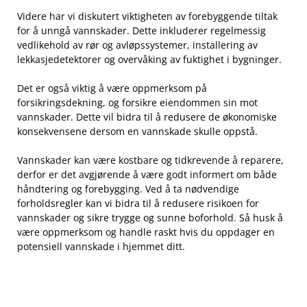
Videre ‍har vi ⁢diskutert viktigheten ​av forebyggende tiltak​
for å unngå vannskader. Dette inkluderer regelmessig
vedlikehold av rør og avløpssystemer, installering av
⁣lekkasjedetektorer og overvåking ‍av⁢ fuktighet i ⁤bygninger.
Det er også viktig å være oppmerksom ‌på⁣
forsikringsdekning, og forsikre eiendommen sin‍ mot
⁣vannskader. Dette ⁣vil bidra‍ til å redusere de⁣ økonomiske
konsekvensene dersom en vannskade skulle oppstå. ⁢
Vannskader ‍kan være kostbare⁤ og tidkrevende å reparere,
derfor er det avgjørende å ⁤være godt informert⁣ om både
håndtering⁢ og forebygging. ⁢Ved å ta nødvendige
forholdsregler kan vi bidra til ​å redusere risikoen for
vannskader og sikre​ trygge‌ og sunne boforhold. ⁤Så⁣ husk ⁤å
være oppmerksom og handle raskt hvis du‍ oppdager en
‌potensiell vannskade i ‍hjemmet ditt.