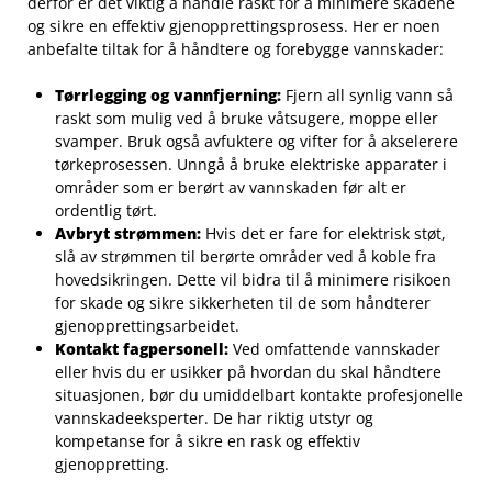
derfor‍ er det viktig å handle raskt for å minimere skadene⁤
og sikre en effektiv gjenopprettingsprosess. Her ⁢er⁤ noen
anbefalte tiltak for å håndtere og forebygge​ vannskader:
Tørrlegging og vannfjerning:
Fjern ⁣all synlig ⁢vann⁤ så
raskt som mulig ved å bruke våtsugere, moppe eller
svamper.​ Bruk​ også​ avfuktere og vifter for å⁤ akselerere
‍tørkeprosessen. Unngå å bruke elektriske apparater i
områder som er berørt av‍ vannskaden før alt er‌
ordentlig tørt.
Avbryt⁢ strømmen:
Hvis det er⁣ fare for elektrisk ⁣støt,
slå av strømmen til ​berørte områder ved å koble ⁣fra
hovedsikringen.⁣ Dette vil bidra til å minimere risikoen
for skade og sikre⁤ sikkerheten til de som håndterer
‌gjenopprettingsarbeidet.
Kontakt‍ fagpersonell:
‍Ved omfattende⁤ vannskader
eller hvis ​du er usikker på ⁢hvordan du skal håndtere
situasjonen, ⁤bør du umiddelbart kontakte profesjonelle
vannskadeeksperter.‌ De‍ har riktig utstyr og
kompetanse for å sikre en⁢ rask og effektiv
gjenoppretting.