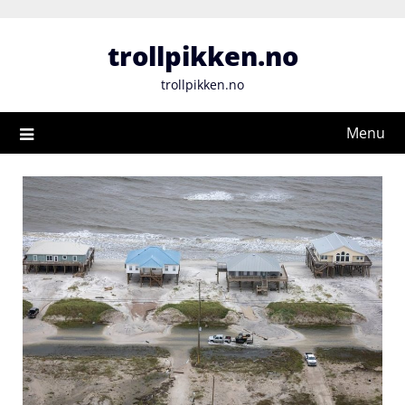
Skip
to
trollpikken.no
content
trollpikken.no
Menu