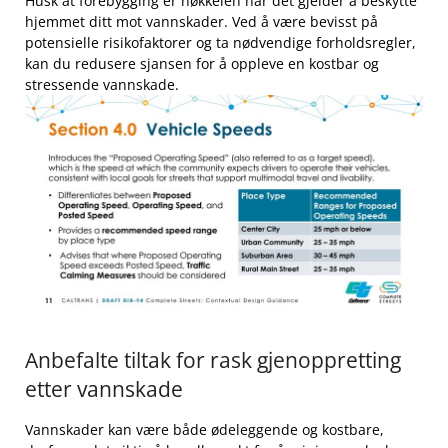
Husk at ⁣forebygging ⁢er nøkkelen når det gjelder å beskytte
hjemmet ditt mot‍ vannskader.​ Ved ⁢å være bevisst på
potensielle risikofaktorer og ta nødvendige forholdsregler,
kan du redusere sjansen for å oppleve en kostbar og
stressende vannskade.
Anbefalte tiltak for rask gjenoppretting
etter ⁤vannskade
Vannskader kan være både ødeleggende og kostbare,