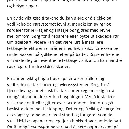
og bekymringer.
En ​av​ de‍ viktigste ‌tiltakene du⁢ kan gjøre er å ​sjekke og ​
vedlikeholde rørsystemet jevnlig. Inspeksjon av rør og
rørdeler⁣ for lekkasjer og slitasje bør gjøres med jevne
mellomrom. Sørg for å ⁣reparere eller‌ bytte ut skadede rør
umiddelbart.‍ Videre kan⁤ det være lurt å ​installere‌
lekkasjedetektorer ​i områder med høy risiko, for eksempel⁣
under ​vasken​ på kjøkkenet⁣ eller på badet. Disse enhetene
vil varsle​ deg om eventuelle lekkasjer, slik ⁢at du kan handle
⁣raskt og ​forhindre større skader.
En annen ⁢viktig ting ⁣å huske på​ er​ å kontrollere og
vedlikeholde takrenner og avløpssystemer.⁣ Sørg for å
fjerne løv og annet rusk fra takrenner regelmessig for å
unngå at vannet lekker inn i‌ bygningen. Ved å installere
sikkerhetsnett eller ⁣gitter⁢ over takrennene ⁣kan du⁣ også
beskytte⁤ dem mot tilstopping. ‌Det er også viktig å sørge for
⁣at​ avløpssystemene er i god⁣ stand og⁤ fungerer som ⁤de
skal. Hold avløpene rene og fjern blokkeringer umiddelbart⁤
for å unngå oversvømmelser. ‌Ved ⁢å være oppmerksom på