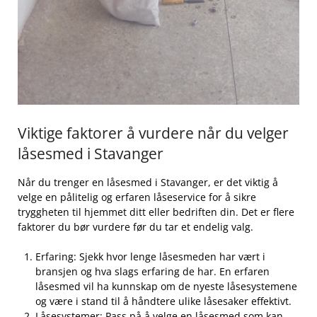
Viktige faktorer ⁣å vurdere når du velger
låsesmed i Stavanger
Når du trenger en låsesmed i Stavanger, er det viktig å
velge en pålitelig ‍og ​erfaren låseservice‌ for å​ sikre
tryggheten til hjemmet ditt eller bedriften din. Det er flere
faktorer du bør vurdere før du tar et endelig valg.
Erfaring: Sjekk hvor lenge låsesmeden har vært i
bransjen ‌og hva slags erfaring de har. En erfaren ​
låsesmed vil ha⁣ kunnskap ⁣om de nyeste⁢ låsesystemene
og være i stand til ​å håndtere ulike låsesaker⁣ effektivt.
Låsesystemer: Pass på å⁢ velge en låsesmed som⁢ kan⁢