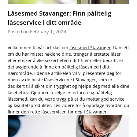
Låsesmed Stavanger: Finn pålitelig
låseservice i ditt område
Posted on February 1, 2024
Velkommen ⁢til vår artikkel om
låsesmed Stavanger
. Uansett
om du har mistet nøklene dine, ​trenger å erstatte låser
eller ønsker å⁣ øke‌ sikkerheten i ditt hjem eller bedrift, er‍
det avgjørende å finne‌ en pålitelig låsesmed i ditt
nærområde. I denne ⁣artikkelen ⁣vil vi presentere deg ​for
noen av de beste låseservicene i Stavanger, som ⁢er
dedikert til⁤ å sikre din⁣ trygghet og hjelpe deg med alle ⁢dine
låsebehov. Gjennom å velge en erfaren ⁣og pålitelig
låsesmed, kan du være trygg ​på at​ du mottar god service
og‍ kvalitetsprodukter. Les videre for å oppdage hvordan du
finner‍ den rette låseservicen for deg i Stavanger.