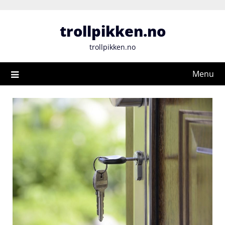
Skip
to
trollpikken.no
content
trollpikken.no
Menu