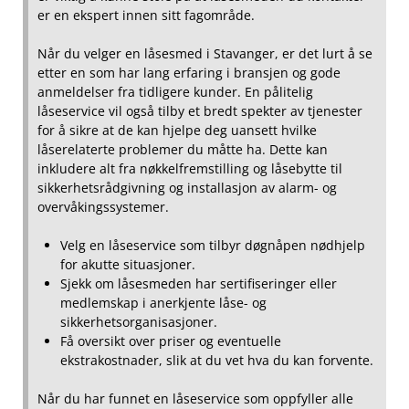
er‍ en ekspert ⁣innen sitt fagområde.
Når⁢ du‍ velger en låsesmed i Stavanger, er det ​lurt ​å se
etter en som har lang erfaring i bransjen og gode
anmeldelser fra tidligere kunder. En pålitelig
låseservice vil også tilby et bredt spekter av tjenester
for å sikre at de kan hjelpe deg uansett hvilke
låserelaterte problemer du måtte ha. Dette kan
inkludere alt ⁤fra nøkkelfremstilling og låsebytte til
sikkerhetsrådgivning og installasjon av​ alarm- og
overvåkingssystemer.
Velg en låseservice som⁢ tilbyr døgnåpen nødhjelp
for akutte situasjoner.
Sjekk om låsesmeden har⁣ sertifiseringer eller
medlemskap i anerkjente låse- og
sikkerhetsorganisasjoner.
Få oversikt over priser og eventuelle
ekstrakostnader, slik at du ​vet hva du ‌kan forvente.
Når du har funnet en låseservice som oppfyller alle