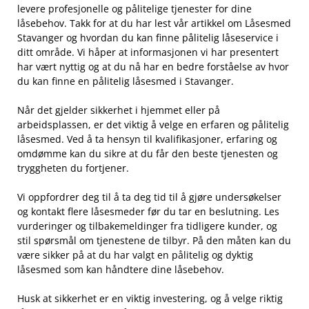
levere profesjonelle og pålitelige tjenester for dine
låsebehov. Takk for at du har lest vår⁤ artikkel‌ om Låsesmed
Stavanger og hvordan du kan finne pålitelig låseservice⁢ i
ditt område. Vi håper at informasjonen vi har presentert‌
har vært nyttig og at du nå har en bedre⁢ forståelse av​ hvor
du kan finne en ​pålitelig låsesmed i‍ Stavanger.
Når det gjelder‍ sikkerhet⁤ i hjemmet eller på
arbeidsplassen, er det viktig å velge en erfaren og pålitelig⁣
låsesmed. Ved å ta hensyn til kvalifikasjoner, ⁢erfaring og
omdømme kan du sikre at du får⁢ den beste tjenesten⁣ og
tryggheten du fortjener.
Vi oppfordrer deg til å ta deg tid til‍ å​ gjøre ⁢undersøkelser
og kontakt flere låsesmeder før du tar en beslutning. Les
vurderinger og tilbakemeldinger fra tidligere kunder, og
stil spørsmål om tjenestene de tilbyr. På den måten kan⁤ du
være sikker på at du har ⁢valgt en pålitelig⁢ og dyktig
låsesmed⁤ som kan håndtere dine⁢ låsebehov.
Husk at‌ sikkerhet er⁣ en viktig ⁣investering, og å velge ⁤riktig