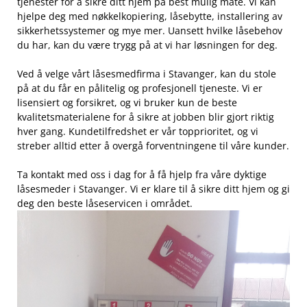
⁢tjenester for å sikre⁤ ditt hjem på ‍best mulig måte. Vi kan
hjelpe deg⁣ med nøkkelkopiering, låsebytte, installering av
sikkerhetssystemer og ‌mye mer. Uansett hvilke ‌låsebehov​
du har, ‍kan du være trygg på at vi har løsningen for deg.
Ved å velge vårt⁢ låsesmedfirma i Stavanger, kan du stole
på at du får en pålitelig⁤ og profesjonell‌ tjeneste. Vi er
lisensiert‍ og forsikret, og vi bruker kun de beste
kvalitetsmaterialene⁣ for å sikre at jobben blir ⁤gjort riktig​
hver gang. Kundetilfredshet er⁣ vår topprioritet, og vi
⁢streber alltid‌ etter å overgå​ forventningene⁣ til våre kunder.
Ta kontakt med oss ⁤i ‌dag for å ‍få hjelp fra våre dyktige
låsesmeder i Stavanger. Vi er klare til å sikre ditt hjem ⁤og gi
deg den ⁣beste låseservicen i området.