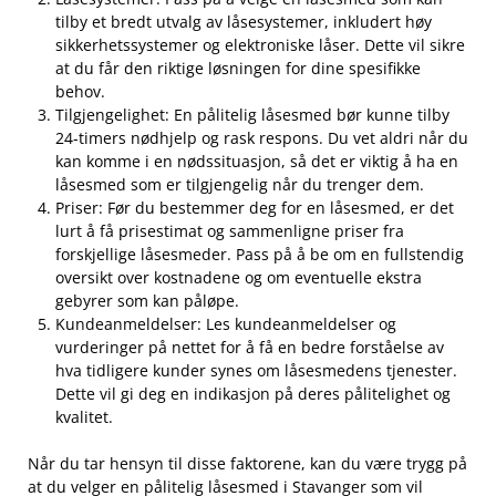
tilby‌ et bredt utvalg av låsesystemer, inkludert høy
sikkerhetssystemer og elektroniske låser. Dette vil sikre
​at du får den ⁤riktige løsningen for dine spesifikke⁣
behov. ⁤
Tilgjengelighet: En pålitelig låsesmed bør kunne tilby
24-timers nødhjelp ⁣og rask respons. Du vet aldri når du
kan komme ​i en nødssituasjon, ⁣så det er viktig ⁢å ha en
låsesmed ​som⁣ er tilgjengelig når du trenger dem.
Priser:‌ Før du bestemmer deg for en låsesmed, er det
lurt å få prisestimat​ og sammenligne priser fra⁢
forskjellige låsesmeder. Pass på å be om ‍en fullstendig
oversikt over kostnadene og om eventuelle ekstra⁤
gebyrer​ som kan påløpe. ⁤
Kundeanmeldelser: Les kundeanmeldelser og
vurderinger på nettet for å få⁤ en bedre forståelse av
hva tidligere⁢ kunder synes om låsesmedens tjenester.
Dette vil gi deg en indikasjon på deres pålitelighet og
kvalitet.
Når du tar hensyn til disse faktorene, kan du være trygg på
at du velger en​ pålitelig ⁢låsesmed i Stavanger som⁤ vil