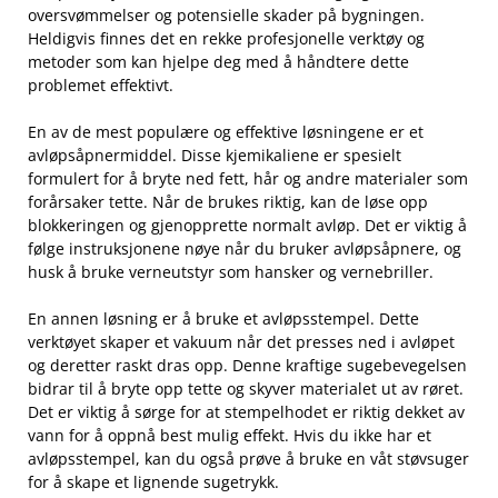
oversvømmelser og potensielle skader på bygningen.
Heldigvis finnes det en rekke profesjonelle verktøy‌ og
metoder som​ kan ‍hjelpe deg med å ⁢håndtere dette
problemet effektivt.
En av de mest populære og effektive løsningene er et
avløpsåpnermiddel. Disse​ kjemikaliene ⁤er ⁢spesielt⁤
formulert‍ for å bryte ned fett, ‍hår og andre ⁣materialer som
forårsaker tette. Når‌ de brukes riktig, kan de løse opp
blokkeringen og gjenopprette ⁤normalt ‍avløp.⁤ Det er viktig å
følge instruksjonene nøye når du bruker avløpsåpnere, og
husk ‌å ​bruke verneutstyr som hansker ⁤og vernebriller.
En annen løsning‌ er å bruke et avløpsstempel. Dette
verktøyet ⁢skaper et vakuum når det presses ned i avløpet
og deretter raskt dras opp. Denne ‌kraftige sugebevegelsen
bidrar til å⁣ bryte opp tette ⁣og skyver materialet ut av røret.​
Det er ‌viktig å sørge for ​at‍ stempelhodet er riktig dekket av
vann ⁤for å oppnå best mulig effekt. ‌Hvis du ikke har ⁤et
avløpsstempel, kan⁢ du også ⁢prøve å bruke en våt støvsuger
for å skape et lignende​ sugetrykk.