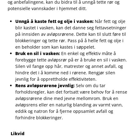
og anbefalingene, ⁤kan du bidra til å unngå tette rør og
potensielle vannskader i hjemmet ditt.
Unngå å kaste fett og olje i⁢ vasken:
Når fett og olje
blir kastet i​ vasken,​ kan​ det danne seg⁢ fettavsetninger
på innsiden av avløpsrørene. Dette ‍kan til ⁢slutt føre til
blokkeringer og tette rør. Pass på å helle fett ⁣og⁤ olje i
en beholder som‍ kan kastes i søppelet.
Bruk en sil i ‌vasken:
En enkel og effektiv måte å
forebygge tette avløpsrør på er‍ å⁢ bruke en sil ⁣i vasken.
Silen vil ​fange opp hår, ⁢matrester og ⁢annet avfall, ‍og
hindre det i å komme ned i rørene. Rengjør silen
jevnlig ​for‍ å opprettholde effektiviteten.
Rens avløpsrørene ⁢jevnlig:
Selv om du tar
forholdsregler, kan det fortsatt være behov for å rense
avløpsrørene⁢ dine med jevne mellomrom. Bruk ‍en
avløpsrens eller ⁢en naturlig blanding av ‍varmt vann,
eddik og natron for å fjerne ‍oppsamlet avfall og
forhindre blokkeringer.
Likvid