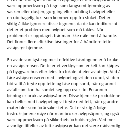
være‍ oppmerksom ​på tegn som langsomt tømming av
vasken eller dusjen, gurgling ‍eller bobling i ⁤avløpet eller
en ubehagelig lukt som kommer opp ⁢fra sluket. Det‌ er
viktig å⁣ ikke ignorere disse tegnene, da de kan indikere at
det er et problem med avløpet ​som må takles.⁤ Når
problemet er oppdaget, ​bør man ikke ⁢nøle med å handle.​
Det finnes flere ‌effektive løsninger for‍ å håndtere tette
avløpsrør hjemme.
En av​ de vanligste og mest effektive‌ løsningene er å bruke
en​ avløpsrenser. Dette er ​et ​verktøy som enkelt kan kjøpes
på byggvarehus eller leies fra lokale utleier av utstyr.⁣ Ved å‍
føre avløpsrenseren ned i‌ avløpet⁣ og vri den rundt, vil den
bidra til å bryte⁣ opp tette‌ og​ løse ⁢opp sand, hår og annet
‌avfall som kan ha ⁣samlet seg opp over tid. En ​annen⁣
løsning er bruk av ‌avløpsåpner. ​Disse kjemiske​ produktene
kan helles ned i avløpet og vil bryte ned fett, hår og andre
⁣materialer som forårsaker tette. Det er ⁤viktig å følge‌
instruksjonene nøye når man⁤ bruker avløpsåpner, og også
være oppmerksom på sikkerhetsforholdsregler. ‍Ved mer
alvorlige ‌tilfeller⁤ av tette avløpsrør kan det ⁣være nødvendig