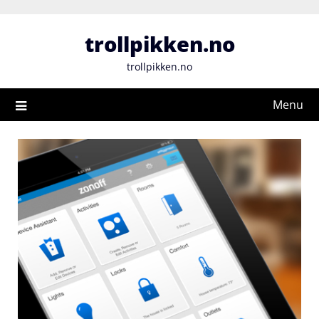
Skip
to
trollpikken.no
content
trollpikken.no
Menu