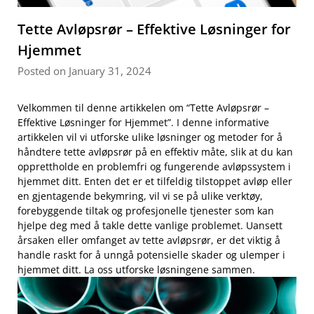
Tette Avløpsrør – Effektive Løsninger for
Hjemmet
Posted on January 31, 2024
Velkommen til denne artikkelen om “Tette Avløpsrør –
Effektive Løsninger⁢ for ⁢Hjemmet”. I denne informative
artikkelen‌ vil vi ⁢utforske ulike løsninger og metoder for å
håndtere tette avløpsrør ‍på​ en effektiv måte, slik at du kan
opprettholde ⁢en problemfri og fungerende avløpssystem i ​
hjemmet ditt. Enten det er et tilfeldig tilstoppet avløp eller
en gjentagende bekymring, vil vi ⁢se på ulike verktøy,
forebyggende⁢ tiltak og profesjonelle tjenester som⁢ kan
hjelpe​ deg med å takle dette vanlige problemet.‌ Uansett
årsaken‍ eller omfanget av tette avløpsrør, er det viktig å
handle raskt for å ‌unngå potensielle ‌skader og ulemper ⁢i
hjemmet ditt. La oss ​utforske løsningene sammen.