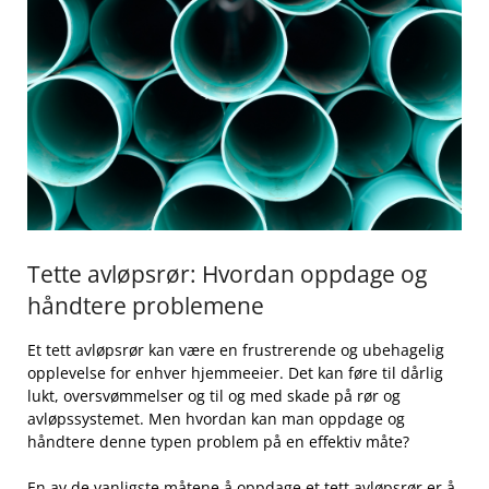
Tette⁤ avløpsrør: Hvordan‌ oppdage ‍og
håndtere problemene
Et tett avløpsrør kan være en frustrerende ⁢og ubehagelig
⁣opplevelse for enhver hjemmeeier. Det kan føre til dårlig
lukt,⁤ oversvømmelser og til og ‌med skade på rør og​
avløpssystemet. Men ⁢hvordan kan man oppdage og
håndtere denne typen problem på en ‌effektiv måte?
En av de vanligste måtene ⁢å oppdage et tett avløpsrør er å