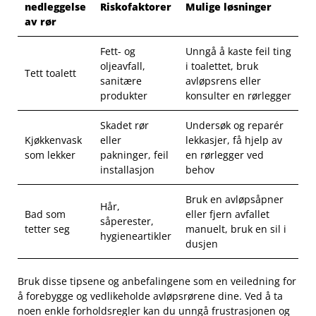
nedleggelse
Riskofaktorer
Mulige løsninger
av ‍rør
Fett- og
Unngå å kaste feil ting
oljeavfall,
i toalettet, bruk
Tett toalett
sanitære
avløpsrens eller
produkter
konsulter en rørlegger
Skadet rør
Undersøk og reparér
Kjøkkenvask​
eller
lekkasjer, få hjelp av
som lekker
pakninger,⁢ feil
en rørlegger ved
installasjon
behov
Bruk en avløpsåpner
Hår,
Bad‍ som
eller fjern avfallet
såperester,
tetter seg
manuelt, bruk en sil​ i
⁢hygieneartikler
dusjen
Bruk disse tipsene ⁤og anbefalingene⁢ som en veiledning for
å forebygge og ⁢vedlikeholde avløpsrørene dine. Ved⁣ å ta
noen enkle⁤ forholdsregler kan ‌du unngå frustrasjonen og ​