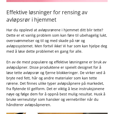
Effektive løsninger ​for rensing av
avløpsrør i hjemmet
Har du opplevd at avløpsrørene i hjemmet ditt blir⁣ tette?
Dette er et vanlig problem som kan føre⁣ til ubehagelig lukt,
oversvømmelser og til ​og med skade på rør og
avløpssystemet. Men fortvil ikke! Vi har som kan hjelpe deg
med å løse dette problemet en gang ​for alle.
En⁤ av de mest populære og effektive løsningene er bruk av
avløpsåpner. Disse⁢ produktene er speielt designet for å
løse tette avløpsrør⁤ og fjerne blokkeringer. De virker ‌ved å
bryte ned fett, ⁣hår og andre materialer som⁤ kan​ tette
rørene. Det finnes ulike ⁣typer avløpsåpnere‌ på markedet,
fra flytende til ⁤gelform. ‌Det er viktig å ⁣lese instruksjonene
nøye og følge dem for å oppnå best mulig resultat. Husk å
bruke verneutstyr⁤ som hansker og vernebriller når du
⁣håndterer avløpsåpneren.