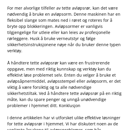
For mer alvorlige tilfeller av tette avløpsrør, kan det være
nødvendig å bruke en avløpsorm. Denne maskinen ‌har en
fleksibel slange som mates ned⁤ i røret og roteres for å
bryte opp blokkeringen.⁤ Avløpsormer er vanligvis
tilgjengelige for utleie eller ‌kan leies⁤ av profesjonelle
rørleggere. Husk å bruke verneutstyr og følge
sikkerhetsinstruksjonene⁢ nøye når du bruker denne typen
verktøy.
Å håndtere tette avløpsrør kan ⁣være ‍en frustrerende
oppgave, men‍ med ⁢riktig kunnskap og verktøy kan du
effektivt løse problemet selv. ⁢Enten⁣ du velger å bruke et
avløpsåpnermiddel, ⁤avløpsstempel eller⁤ avløpsorm, er​ det
viktig å være forsiktig og ta​ alle⁢ nødvendige
sikkerhetstiltak. Ved å håndtere tette avløpsrør ‍på en riktig
måte, kan​ du ‌spare penger og ⁤unngå unødvendige
problemer i ⁤hjemmet ditt. ‍Konklusjon
I denne artikkelen ‌har vi utforsket ulike effektive løsninger
for tette avløpsrør i ‍hjemmet. Vi har⁣ diskutert ⁢noen‌ av de
‌vanligste⁣ årsakene til avløpsproblemer,‌ som hår,