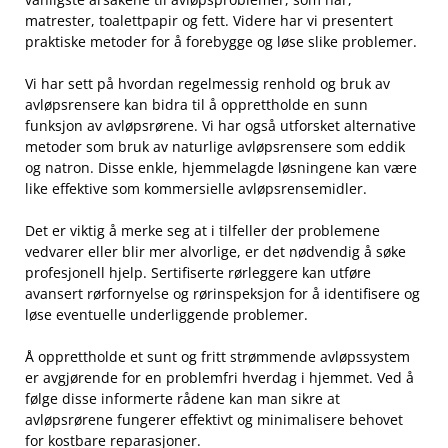
‌matrester, toalettpapir og fett. Videre har vi presentert‌
praktiske metoder for å ‍forebygge og løse slike problemer.
Vi har sett på hvordan regelmessig⁤ renhold⁢ og bruk av
avløpsrensere kan bidra‍ til å opprettholde en sunn
funksjon av⁣ avløpsrørene. Vi har ‍også utforsket alternative
metoder som bruk av naturlige ⁢avløpsrensere som eddik
og natron. Disse enkle, hjemmelagde løsningene kan være
like effektive som kommersielle​ avløpsrensemidler.
Det er viktig⁣ å merke seg at i tilfeller der problemene⁤
vedvarer eller blir ⁤mer alvorlige, er det nødvendig ​å søke
profesjonell hjelp. Sertifiserte rørleggere⁢ kan ​utføre​
avansert rørfornyelse og rørinspeksjon for å ⁤identifisere og‍
løse eventuelle underliggende ⁣problemer.
Å ​opprettholde et sunt og fritt strømmende avløpssystem
er avgjørende​ for ​en⁤ problemfri hverdag⁢ i ⁢hjemmet. Ved å
følge disse informerte ⁢rådene kan man⁣ sikre at
avløpsrørene​ fungerer effektivt og minimalisere behovet
for kostbare​ reparasjoner.