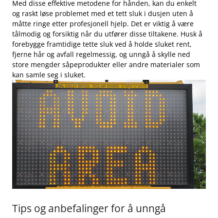
Med disse effektive ‌metodene for hånden, kan du enkelt
og raskt ‍løse problemet med‍ et tett ⁣sluk i dusjen uten å
⁤måtte‌ ringe etter profesjonell hjelp. Det er viktig‍ å være
tålmodig og ‌forsiktig ⁣når du ​utfører disse tiltakene. Husk å
forebygge framtidige tette sluk ⁣ved å holde sluket rent,
fjerne hår og avfall​ regelmessig, og unngå å skylle ned
store mengder såpeprodukter eller andre‌ materialer som
kan samle seg i sluket.
Tips og anbefalinger for å unngå