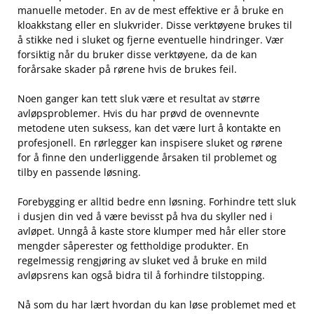
manuelle metoder. En av de mest effektive er å‍ bruke ​en
kloakkstang eller en slukvrider. Disse verktøyene brukes til
å stikke ned i sluket og ‍fjerne eventuelle hindringer. Vær
forsiktig når⁢ du bruker disse‌ verktøyene, da⁢ de kan
forårsake skader på rørene ‍hvis de brukes ‍feil.
Noen ganger kan tett‌ sluk ‍være et ​resultat⁤ av ​større
avløpsproblemer.⁤ Hvis​ du⁤ har prøvd de ovennevnte
metodene uten suksess, kan⁤ det være‍ lurt å kontakte en‍
profesjonell. En rørlegger kan‍ inspisere sluket⁢ og⁣ rørene
for ‍å finne den underliggende årsaken til ⁣problemet og
⁢tilby en ⁣passende⁤ løsning.
Forebygging er alltid bedre‌ enn ⁣løsning. Forhindre tett sluk
i dusjen ⁣din ved å være bevisst på hva du skyller⁤ ned i
avløpet. Unngå å kaste store klumper med hår‌ eller store
mengder såperester ⁤og fettholdige produkter. ​En
regelmessig ‌rengjøring av sluket ved​ å bruke en mild
avløpsrens kan også bidra til å forhindre tilstopping.
Nå som du har lært hvordan du⁣ kan løse problemet ‌med et