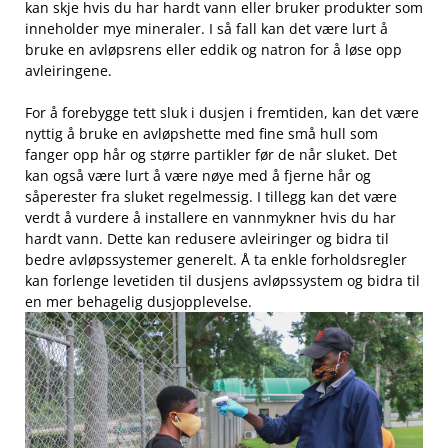
kan skje ⁤hvis du har hardt vann eller bruker produkter som⁤
inneholder mye ⁤mineraler. I så fall kan​ det være​ lurt å
bruke en avløpsrens eller eddik og natron for ‌å ⁤løse opp⁤
avleiringene.
For å forebygge tett sluk i dusjen ‌i fremtiden,‍ kan det være
nyttig å bruke en avløpshette med fine små hull⁢ som
fanger opp hår ⁣og større partikler før de når sluket. Det
kan også⁤ være lurt å være nøye med ​å fjerne hår​ og
‌såperester fra sluket regelmessig. I tillegg kan det være
verdt å vurdere å installere en‌ vannmykner⁢ hvis ⁢du har
hardt ‌vann. Dette kan ‌redusere avleiringer ‌og‌ bidra til
bedre avløpssystemer generelt. Å ​ta enkle forholdsregler
kan‍ forlenge​ levetiden‌ til dusjens avløpssystem og​ bidra til
​en ‌mer behagelig dusjopplevelse.