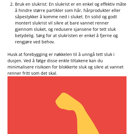
Bruk ⁢en slukrist: En slukrist​ er en enkel og effektiv⁢ måte
å hindre større partikler‍ som hår, hårprodukter eller ​
såpestykker å komme ned i ‍sluket. En ⁤solid ‌og godt
montert‍ slukrist vil sikre at bare ⁤vannet renner
gjennom sluket, og‌ redusere sjansene for tett sluk
betydelig. Sørg⁤ for at slukristen er enkel å fjerne og⁣
rengjøre ved​ behov.
Husk at forebygging er ‍nøkkelen⁤ til å‍ unngå ‍tett⁣ sluk i
dusjen. Ved​ å‌ følge disse enkle tiltakene​ kan‌ du
minimalisere risikoen⁤ for‍ blokkerte sluk og​ sikre at vannet
renner fritt som det⁢ skal.