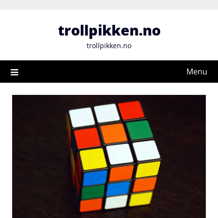
Skip
to
trollpikken.no
content
trollpikken.no
Menu