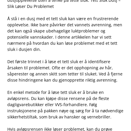
‌dusjopplevelse uten å tenke på tette sluk. Tett‍ Sluk Dusj –
Slik Løser Du Problemet
Å stå i en dusj‍ med ​et tett ⁤sluk kan være en ​frustrerende
opplevelse. Ikke bare påvirker ‍det vannets avrenning, ⁣men
det kan også ‍skape ubehagelige luktproblemer og
potensielle vannskader.​ I denne artikkelen har vi sett
nærmere ‍på⁢ hvordan du kan løse ⁢problemet med et tett
sluk i ‍dusjen din.
Det⁢ første⁤ trinnet ‌i å ⁣løse et tett sluk er å identifisere
årsaken til problemet. Ofte⁤ er det‍ opphopning av hår,
‌såperester og annen skitt som tetter til sluket. Ved⁤ å fjerne⁣
disse hindringene kan du gjenopprette‍ riktig avrenning.
En enkel metode for å løse‌ tett sluk er å bruke en
avløpsrens. ⁢Du ⁣kan kjøpe disse rensene på de fleste
dagligvarebutikker eller VVS-forhandlere. Følg
instruksjonene på ⁢pakken nøye ⁢og sørg for å ⁤ta nødvendige
sikkerhetstiltak, ⁤som bruk av hansker og vernebriller.
Hvis avløpsrensen ikke løser ‌problemet,​ kan du prøve