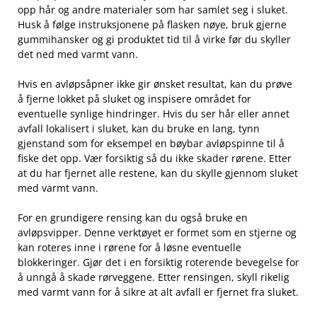
opp hår og andre materialer ‍som har ​samlet ⁤seg i sluket.
Husk ⁣å ​følge instruksjonene på flasken nøye, ​bruk gjerne
gummihansker og gi produktet tid til å virke før du skyller
det ned med varmt vann.
Hvis⁣ en avløpsåpner ikke gir ​ønsket resultat, kan du‍ prøve
å ⁢fjerne lokket på sluket og inspisere​ området for
eventuelle⁤ synlige hindringer. ‍Hvis du ser hår⁤ eller​ annet
avfall lokalisert i sluket,‍ kan du bruke ​en lang,⁤ tynn
gjenstand som for eksempel ⁤en ⁢bøybar‌ avløpspinne til å
fiske det opp. Vær forsiktig så du ikke ⁤skader rørene. Etter
at du har fjernet alle restene, kan du skylle‌ gjennom sluket‌
med varmt vann.
For en​ grundigere rensing ‍kan du også bruke⁣ en
avløpsvipper. Denne verktøyet ​er formet som en stjerne ​og
kan roteres inne i rørene for å løsne eventuelle
blokkeringer. Gjør⁤ det i en ⁤forsiktig roterende bevegelse for
å unngå å skade rørveggene. Etter rensingen, skyll rikelig
⁢med varmt⁤ vann for å sikre at alt avfall er fjernet fra​ sluket.