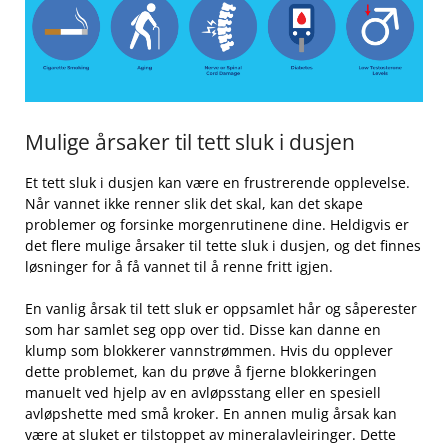
Mulige årsaker til​ tett sluk i dusjen
Et tett⁢ sluk i dusjen⁣ kan være ‌en‌ frustrerende opplevelse.⁢
Når vannet ⁣ikke renner slik det skal, kan det skape
problemer og ⁢forsinke‍ morgenrutinene dine.⁣ Heldigvis er
⁤det flere⁢ mulige årsaker til tette sluk i dusjen, og​ det finnes
løsninger for å få​ vannet ​til ‍å renne fritt igjen.
En vanlig årsak til tett sluk er oppsamlet hår og‌ såperester
som har⁤ samlet seg opp over tid. Disse kan danne⁣ en
klump som ⁤blokkerer​ vannstrømmen. Hvis du opplever‌
dette problemet, kan du ​prøve å fjerne blokkeringen
manuelt ved hjelp⁢ av en avløpsstang eller en spesiell
avløpshette med⁢ små kroker. En annen mulig årsak kan
være at sluket‌ er tilstoppet av ‌mineralavleiringer. Dette