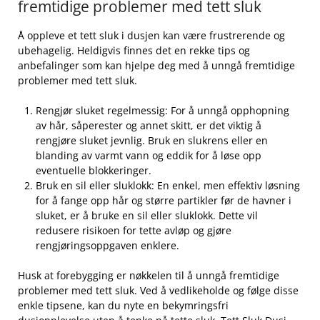
fremtidige ⁣problemer med tett sluk
Å oppleve et tett sluk i dusjen kan være frustrerende og‍
ubehagelig. ⁣Heldigvis finnes det en rekke tips og
anbefalinger som ⁢kan hjelpe ⁣deg med å unngå fremtidige
problemer ‍med ⁤tett ⁢sluk.
Rengjør ⁤sluket regelmessig: For å unngå opphopning​
av hår, såperester og annet skitt, er ⁢det viktig å
rengjøre sluket ⁣jevnlig. Bruk ⁣en slukrens eller en
⁢blanding av varmt vann og eddik for ​å løse opp
eventuelle blokkeringer.
Bruk‌ en sil eller sluklokk: ⁣En enkel, men effektiv løsning
for å fange opp hår og større partikler før de havner i
sluket, er å bruke en sil eller sluklokk.⁢ Dette vil‍
redusere risikoen ​for tette avløp og gjøre
rengjøringsoppgaven enklere.
Husk at forebygging er nøkkelen til å unngå fremtidige
problemer med tett ⁣sluk. Ved å vedlikeholde og følge disse⁢
enkle tipsene, kan du ‍nyte en bekymringsfri