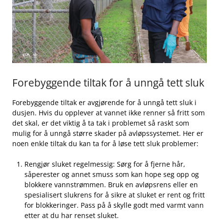
Forebyggende tiltak for å ‌unngå tett sluk
Forebyggende tiltak er avgjørende for ⁣å unngå tett sluk ⁣i
⁣dusjen. Hvis du opplever at vannet⁤ ikke⁣ renner så ⁤fritt som
det‍ skal, er ‌det viktig ‍å‌ ta tak i problemet⁤ så raskt som
mulig for‍ å unngå større ⁢skader ⁢på avløpssystemet.‍ Her er⁣
noen⁤ enkle tiltak du kan⁤ ta for å løse tett sluk problemer:
Rengjør⁣ sluket regelmessig: Sørg for å fjerne ‍hår,
såperester og annet smuss som kan hope seg opp og‌
blokkere vannstrømmen. Bruk ⁤en avløpsrens eller en
spesialisert slukrens for å sikre⁢ at sluket er rent og fritt
‌for blokkeringer. Pass på å skylle godt​ med varmt vann
etter at ‍du har ‍renset sluket.