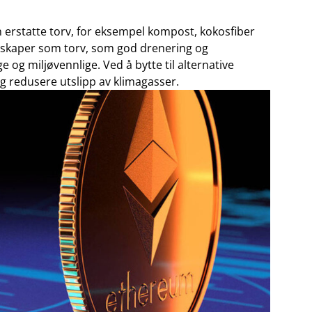
n ⁢erstatte⁣ torv, for eksempel kompost,⁢ kokosfiber
enskaper som torv, som god drenering og
e og miljøvennlige. Ved å ⁤bytte til ⁢alternative
og⁣ redusere utslipp av klimagasser.