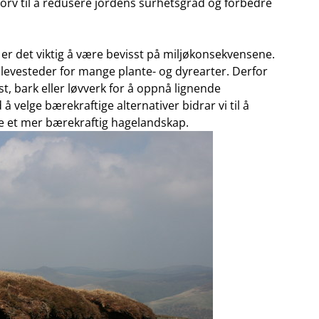
orv ⁢til å redusere jordens ‌surhetsgrad og ​forbedre
, er det viktig å‌ være bevisst på miljøkonsekvensene.
 levesteder for mange plante-​ og dyrearter. ⁢Derfor
t, bark eller‌ løvverk for å oppnå lignende
d å velge bærekraftige alternativer bidrar vi til å
e et mer‍ bærekraftig hagelandskap.