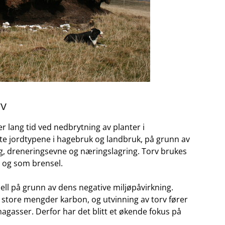
rv
 lang⁤ tid ved nedbrytning av ⁤planter⁣ i
te jordtypene i hagebruk og landbruk, på grunn av⁢
g, dreneringsevne og næringslagring. Torv⁢ brukes⁢
‌og ‌som brensel.
siell på grunn av‌ dens negative miljøpåvirkning.
store mengder ⁤karbon, og utvinning ⁤av torv fører
klimagasser. Derfor har det blitt et økende⁢ fokus på