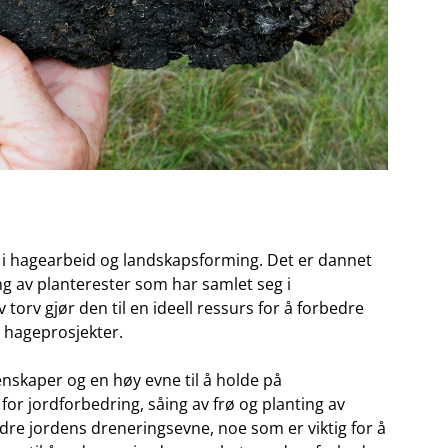
 ‍i ⁤hagearbeid og⁣ landskapsforming. Det er dannet
av planterester som har ‌samlet ‍seg i
v gjør den til ⁤en ⁢ideell ressurs for ⁤å forbedre⁣
 i hageprosjekter.
enskaper og ⁢en​ høy evne til å holde på
 for jordforbedring,‍ såing av frø og planting av
edre jordens ⁢dreneringsevne,‍ noe som‌ er viktig ‍for å