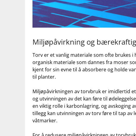
Miljøpåvirkning og ‌bærekraftig
Torv ⁢er et vanlig materiale som ofte brukes i
organisk materiale som dannes fra moser som 
kjent for sin evne ‌til å absorbere og⁣ holde ⁣
til ⁢planter.​
Miljøpåvirkningen⁤ av⁣ torvbruk er imidlertid e
og ​utvinningen av det kan⁣ føre ‍til ødeleggel
en viktig rolle⁢ i karbonlagring, og avskoging a
tillegg kan ⁣utvinningen‍ av ​torv føre til tap av 
våtmarker.
For å redusere miljøpåvirkningen av torvbruk, 