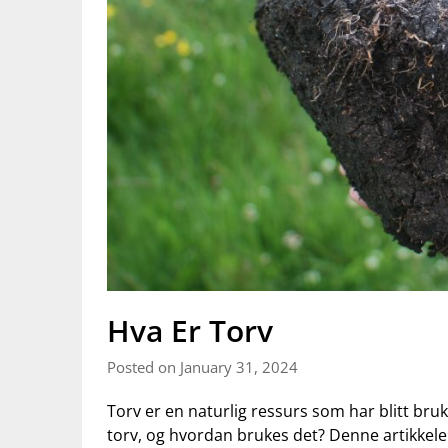
Hva Er Torv
Posted on January 31, 2024
Torv er en naturlig ressurs ‍som har ⁣blitt ​bruk
torv,⁤ og hvordan brukes det? Denne artikkelen‌ 