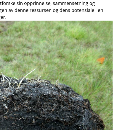
å utforske⁢ sin opprinnelse, sammensetning og
gen av denne ressursen ​og dens potensiale ⁢i ‌en
er.