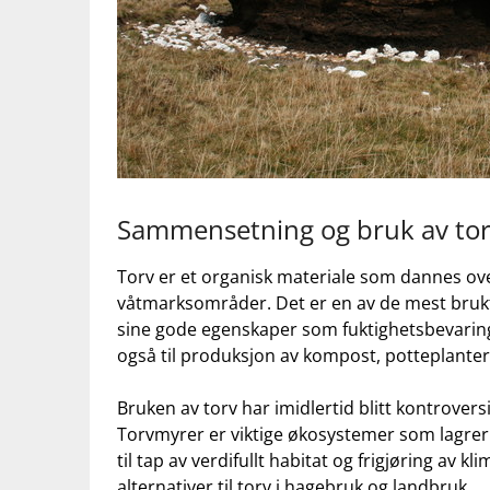
Sammensetning​ og bruk ‍av⁢ to
Torv er et organisk ‌materiale som‍ dannes over⁣
våtmarksområder. Det er en av‌ de ​mest⁣ bruk
sine ⁣gode⁤ egenskaper som fuktighetsbevarin
også⁤ til produksjon av kompost, potteplanter 
Bruken ​av torv har⁤ imidlertid blitt ⁤kontrover
Torvmyrer er viktige økosystemer som‍ lagrer 
til tap av verdifullt habitat og ‌frigjøring⁤ av 
alternativer til⁤ torv i hagebruk og landbruk.