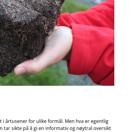
t i årtusener for⁢ ulike formål. Men hva​ er egentlig
tar sikte på å⁢ gi ⁢en informativ og ‍nøytral⁣ oversikt