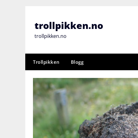
Skip
to
content
trollpikken.no
trollpikken.no
Trollpikken
Blogg