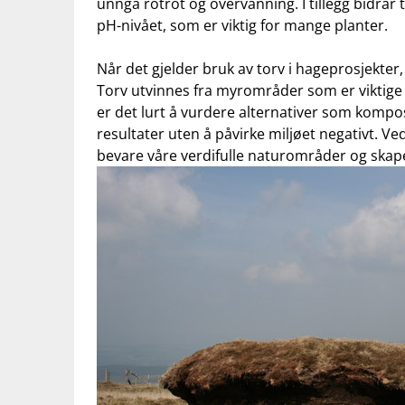
unngå rotrot og overvanning. I tillegg bidrar t
pH-nivået,​ som⁣ er viktig for mange ​planter.
Når det⁣ gjelder bruk av​ torv i hageprosjekter
Torv utvinnes ‍fra⁣ myrområder som ⁣er viktige
er det lurt å vurdere ⁤alternativer som kompos
‌resultater​ uten å påvirke miljøet​ negativt. Ve
bevare våre verdifulle naturområder og ‍skap