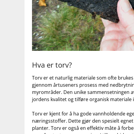
Hva er torv?
Torv er et naturlig materiale som ofte brukes
gjennom årtuseners prosess med nedbrytning 
⁣myrområder. Den unike⁤ sammensetningen av tor
jordens kvalitet⁤ og tilføre⁣ organisk materiale
Torv ⁢er​ kjent for å ​ha⁤ gode vannholdende eg
næringsstoffer. Dette gjør ⁤den ⁤spesielt ⁤egnet
planter.‍ Torv ​er også en ​effektiv ‌måte å forb