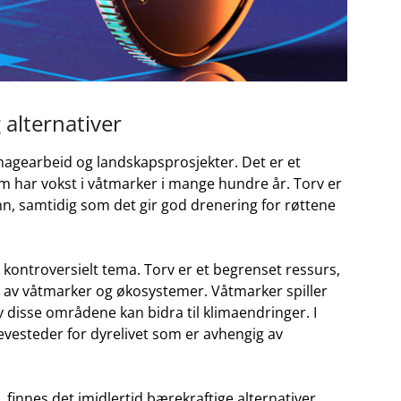
 alternativer
 hagearbeid ‌og landskapsprosjekter. Det er et‌
har vokst i våtmarker i mange hundre ⁢år.​ Torv ⁣er
vann, samtidig som det gir god drenering for røttene
t kontroversielt tema.‍ Torv er et begrenset ressurs, ​
se av ⁤våtmarker og økosystemer. Våtmarker⁣ spiller‍
v ‌disse områdene ‌kan⁤ bidra til klimaendringer. I
⁢levesteder for⁢ dyrelivet ⁢som er⁢ avhengig​ av
finnes det imidlertid⁢ bærekraftige⁣ alternativer