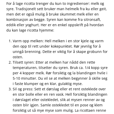
For å lage ricotta trenger du kun ‍to ingredienser: melk og
syre. Tradisjonelt ⁢sett⁢ bruker man helmelk fra ku eller ​geit,
men det er også mulig å bruke skummet melk eller en
kombinasjon av begge. Syren kan komme fra sitronsaft,
eddik eller yoghurt. Her er en enkel oppskrift på hvordan
du kan‍ lage ricotta hjemme:
Varm opp melken: Hell melken i en‍ stor kjele ‌og varm
den opp ⁤til rett ​under kokepunktet. Rør jevnlig for å
unngå brenning. Dette er viktig for å skape grobunn for
osten.
Tilsett syren: Etter at melken har nådd den rette
temperaturen, tilsetter ⁣du⁢ syren. Bruk ca. 1/4 kopp syre
per 4 kopper melk. Rør forsiktig og⁣ la blandingen ‍hvile‍ i
5-10 minutter. Du vil se at melken begynner å skille seg
i faste klumper og en klar, gulaktig myse.
Sil‍ og press: Sett ‌et dørslag eller‌ et rent osteklede over
en stor bolle eller en ren vask. Hell forsiktig blandingen
i dørslaget eller ostekledet, slik⁣ at mysen renner av og
osten blir igjen. Samle ostekledet til en pose og klem
⁣forsiktig ut så mye ‍myse som mulig. La ricottaen renne