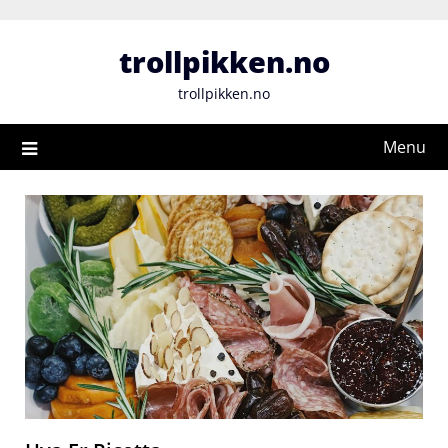
Skip
to
trollpikken.no
content
trollpikken.no
Menu