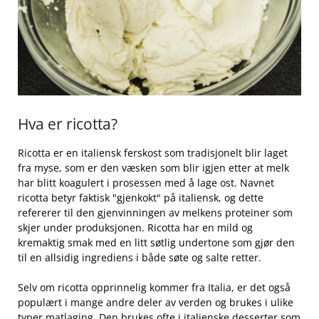
Hva ‍er ricotta?
Ricotta er en italiensk ferskost som tradisjonelt blir laget
fra myse, som er⁤ den ‌væsken som ⁤blir igjen etter at ⁢melk
har blitt ​koagulert i prosessen med​ å lage ost. Navnet
ricotta betyr faktisk "gjenkokt" på italiensk, og dette
refererer til den gjenvinningen av melkens proteiner som
‌skjer under produksjonen. Ricotta har en mild og
kremaktig smak med en litt søtlig undertone som gjør den
til en allsidig ingrediens i både søte ⁣og salte retter.
Selv om ricotta opprinnelig kommer fra Italia, ‌er ​det også
populært i mange‌ andre deler av verden og brukes i ulike
typer matlaging. Den brukes ofte​ i italienske⁤ desserter som