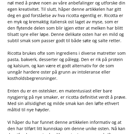
nøl med å prøve noen av våre anbefalinger og utforske din
egen kreativitet. Til slutt,⁢ håper denne artikkelen har gitt⁤
deg en god ⁣forståelse av hva ricotta egentlig ⁣er. Ricotta er
en myk og kremaktig italiensk ost laget av myse, som er
den flytende delen som blir ‍igjen etter at ⁢melken har‍ blitt
tilsatt syre eller løpe. Denne delikate osten har en mild og
subtil smak som passer godt til både søte og​ salte retter.
Ricotta brukes ofte som ingrediens i diverse matretter⁣ som
pasta, bakverk, desserter og pålegg. ‍Den er rik på protein
og kalsium, og kan være et godt​ alternativ for‍ de som
unngår hardere oster på grunn av intoleranse eller
kostholdsbegrensninger.
Enten du er en ostelsker, en matentusiast eller bare
nysgjerrig på nye smaker,‌ er ricotta definitivt verdt å prøve.
Med sin allsidighet og milde smak kan den løfte ethvert
måltid til nye høyder.
Vi håper du ​har funnet denne artikkelen informativ og at
den har tilført litt kunnskap om denne unike osten. Nå kan