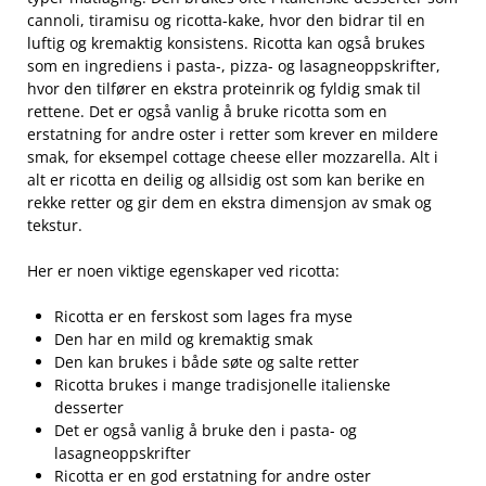
cannoli, tiramisu og ricotta-kake, hvor den⁤ bidrar til en
luftig og kremaktig konsistens. Ricotta kan ⁢også brukes
som⁣ en ingrediens i⁣ pasta-, pizza- og lasagneoppskrifter,
hvor den tilfører en ekstra proteinrik og fyldig smak til
⁤rettene.​ Det er også vanlig å bruke ricotta ⁣som en
erstatning for andre oster i retter som krever en mildere
smak, for eksempel cottage cheese eller mozzarella. Alt i
alt er ricotta en deilig og allsidig ost som kan berike en⁤
rekke retter og gir dem⁤ en ekstra dimensjon av smak og
tekstur.
Her er noen viktige egenskaper ved ricotta:
Ricotta er ⁣en ferskost som lages fra myse
Den har ‍en ⁢mild ​og kremaktig ⁣smak
Den kan brukes i både søte og salte retter
Ricotta brukes i mange tradisjonelle italienske
desserter
Det er ‌også vanlig å bruke den i pasta- og⁤
lasagneoppskrifter
Ricotta er en god erstatning for andre ⁢oster