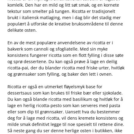
komlelk. Den har en mild og ‍litt søt smak, og en kornete
tekstur ‌som smelter på tungen. Ricotta er tradisjonelt
brukt i italiensk matlaging, men i dag ⁣blir det stadig mer
populært å ‍utforske ⁣de kreative bruksområdene til denne
delikate osten.
En av de mest populære anvendelsene av ricotta er i
bakverk som cannoli og sfogliatelle. Med sin myke
‌konsistens fungerer ricotta som en flott fylling i disse søte
og sprø⁣ dessertene. Du kan også prøve å lage‌ en deilig
ricotta-pai, der du‍ blander ricotta med friske urter, hvitløk
og grønnsaker som fylling,​ og baker den lett i ovnen.
Ricotta er ​også en utmerket fløyelsmyk base for
dessertsaus som kan ⁢brukes til friske bær eller sjokolade.
Du kan også blande ricotta med basilikum og hvitløk for å
lage en herlig ricotta-pesto som kan serveres med pasta
eller som ​dip til⁣ grønnsaker. Uansett‌ hva du bestemmer
deg for å‌ lage med ricotta, vil dens kremete konsistens og
milde smak definitivt legge til noe spesielt til rettene dine.
Så neste gang du ⁤ser denne herlige ⁢osten ‍i butikken, ikke