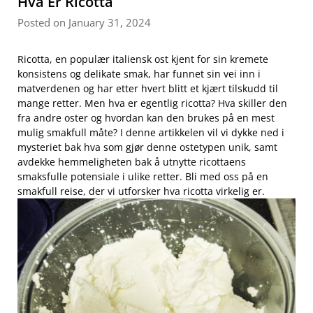
Hva Er Ricotta
Posted on January 31, 2024
Ricotta, en populær italiensk ost kjent ‌for sin kremete
konsistens og ​delikate smak, har funnet sin vei inn i​
matverdenen og har ‍etter hvert blitt et kjært tilskudd til
mange retter. Men hva er egentlig ricotta? Hva skiller den
fra andre oster og hvordan kan den brukes på en mest
mulig smakfull måte? I denne⁢ artikkelen vil vi ⁣dykke ned i
mysteriet bak hva som gjør denne ostetypen unik, samt⁤
avdekke hemmeligheten bak å utnytte ricottaens
smaksfulle potensiale i ulike retter. Bli⁤ med oss ‌på en
smakfull reise, der vi utforsker hva ricotta virkelig er.