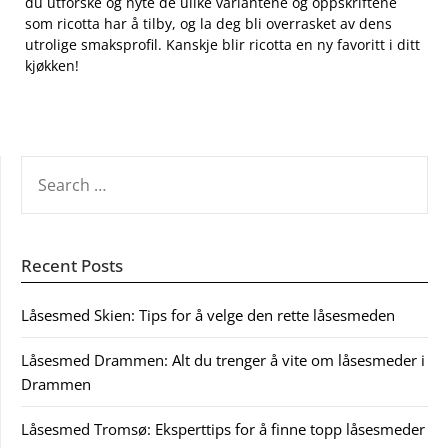
du‌ utforske og nyte de ulike variantene og oppskriftene
som ricotta har å tilby, og la deg bli overrasket av dens
utrolige smaksprofil. ​Kanskje blir ricotta en ny⁢ favoritt‍ i ditt
kjøkken!
SEARCH
FOR:
Recent Posts
Låsesmed Skien: Tips for å velge den rette låsesmeden
Låsesmed Drammen: Alt du trenger å vite om låsesmeder i
Drammen
Låsesmed Tromsø: Eksperttips for å finne topp låsesmeder